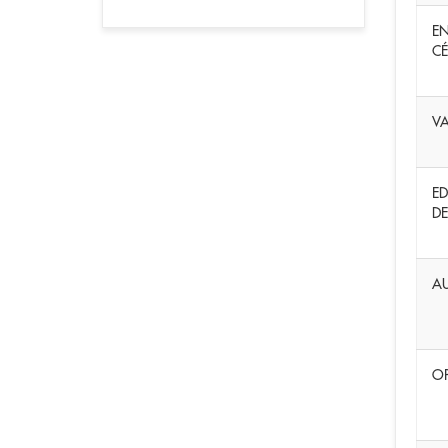
EN
CÉ
VA
ED
DE
AU
OP